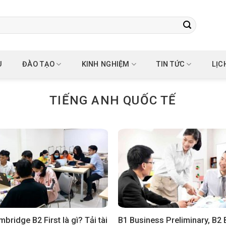
U
ĐÀO TẠO
KINH NGHIỆM
TIN TỨC
LỊC
TIẾNG ANH QUỐC TẾ
mbridge B2 First là gì? Tải tài
B1 Business Preliminary, B2