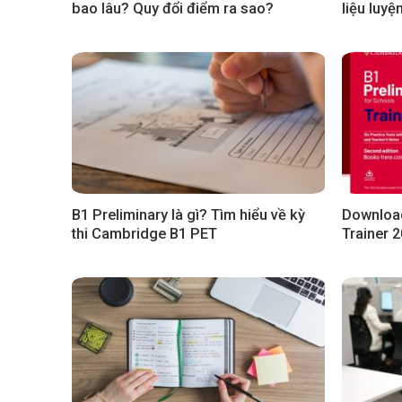
bao lâu? Quy đổi điểm ra sao?
liệu luy
B1 Preliminary là gì? Tìm hiểu về kỳ
Download
thi Cambridge B1 PET
Trainer 