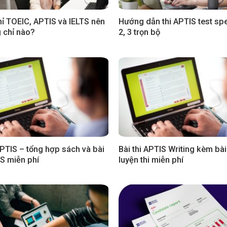
ỉ TOEIC, APTIS và IELTS nên
Hướng dẫn thi APTIS test spe
g chỉ nào?
2, 3 trọn bộ
APTIS – tổng hợp sách và bài
Bài thi APTIS Writing kèm bà
IS miễn phí
luyện thi miễn phí