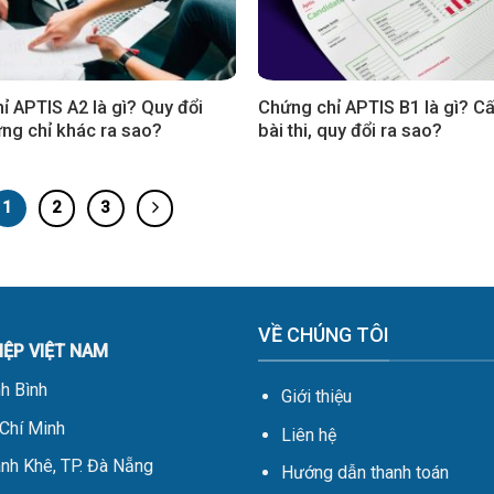
ỉ APTIS A2 là gì? Quy đổi
Chứng chỉ APTIS B1 là gì? Cấ
ng chỉ khác ra sao?
bài thi, quy đổi ra sao?
1
2
3
VỀ CHÚNG TÔI
ỆP VIỆT NAM
nh Bình
Giới thiệu
 Chí Minh
Liên hệ
nh Khê, TP. Đà Nẵng
Hướng dẫn thanh toán