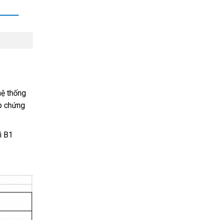
hệ thống
ấp chứng
ì B1