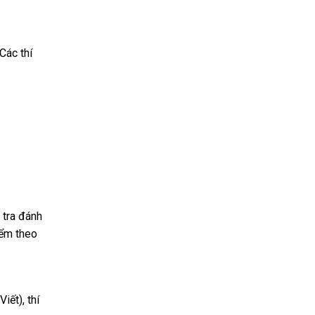
Các thí
 tra đánh
iểm theo
iết), thí