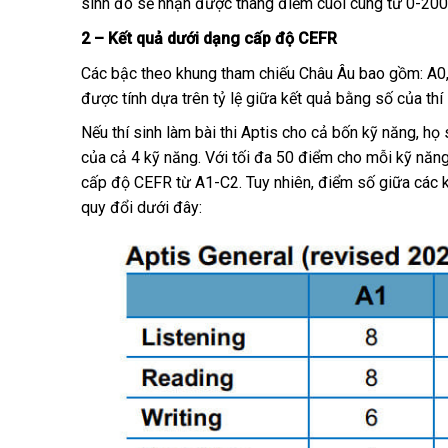
sinh đó sẽ nhận được thang điểm cuối cùng từ 0-200
2 – Kết quả dưới dạng cấp độ CEFR
Các bậc theo khung tham chiếu Châu Âu bao gồm: A0, 
được tính dựa trên tỷ lệ giữa kết quả bằng số của thí
Nếu thí sinh làm bài thi Aptis cho cả bốn kỹ năng, h
của cả 4 kỹ năng. Với tối đa 50 điểm cho mỗi kỹ năng
cấp độ CEFR từ A1-C2. Tuy nhiên, điểm số giữa các 
quy đổi dưới đây: