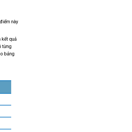
 điểm này
n kết quả
i từng
ảo bảng