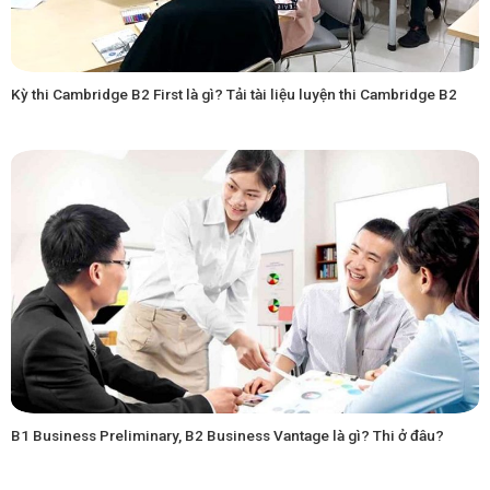
Kỳ thi Cambridge B2 First là gì? Tải tài liệu luyện thi Cambridge B2
B1 Business Preliminary, B2 Business Vantage là gì? Thi ở đâu?