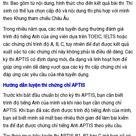
thi. Bao gồm từ nội dung, hình thức cho đến kết quả bài thi. Thí
sinh có thể lựa chọn cấp độ và nội dung thi phù hợp với mình
theo Khung tham chiếu Châu Âu.
Trong nhiều năm qua, các nhà tuyển dụng thường đánh giá
trình độ tiếng Anh của ứng viên dựa trên TOEIC, IELTS hoặc
các chứng chỉ trình độ A, B, C, tuy nhiên để đạt được kết quả
xuất sắc từ các chứng chỉ này không phải là điều dễ dàng. Các
kỳ thi APTIS có định dạng mới, đa dạng và linh hoạt hơn để
giúp ứng viên dễ dàng vượt qua các kỳ thi cấp chứng chỉ và
đáp ứng các yêu cầu của nhà tuyển dụng.
Hướng dẫn luyện thi chứng chỉ APTIS
Trước khi bắt đầu chuẩn bị cho kỳ thi APTIS, bạn cần biết
trình độ tiếng Anh của mình và khi nào bạn cần chứng chỉ
APTIS. Khi bạn đã xác định được trình độ tiếng Anh của mình,
bạn sẽ biết mình sẽ mất bao nhiêu thời gian để làm bài kiểm
tra để đạt được chứng chỉ tiếng Anh APTIS theo yêu cầu.
Tùy theo mục tiêu luyện thi APTIS B1, B2 hay C mà bạn sẽ có