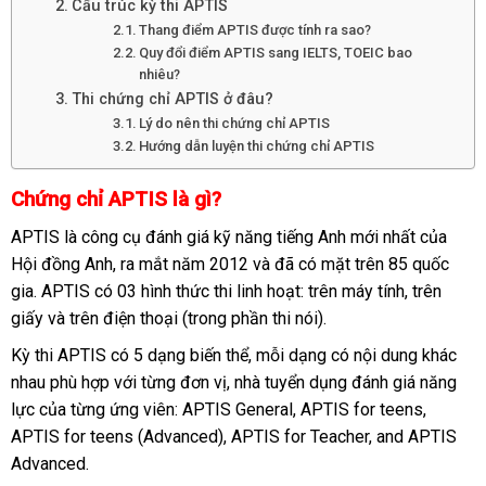
Cấu trúc kỳ thi APTIS
Thang điểm APTIS được tính ra sao?
Quy đổi điểm APTIS sang IELTS, TOEIC bao
nhiêu?
Thi chứng chỉ APTIS ở đâu?
Lý do nên thi chứng chỉ APTIS
Hướng dẫn luyện thi chứng chỉ APTIS
Chứng chỉ APTIS là gì?
APTIS là công cụ đánh giá kỹ năng tiếng Anh mới nhất của
Hội đồng Anh, ra mắt năm 2012 và đã có mặt trên 85 quốc
gia. APTIS có 03 hình thức thi linh hoạt: trên máy tính, trên
giấy và trên điện thoại (trong phần thi nói).
Kỳ thi APTIS có 5 dạng biến thể, mỗi dạng có nội dung khác
nhau phù hợp với từng đơn vị, nhà tuyển dụng đánh giá năng
lực của từng ứng viên: APTIS General, APTIS for teens,
APTIS for teens (Advanced), APTIS for Teacher, and APTIS
Advanced.