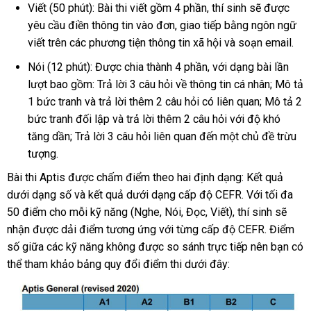
Viết (50 phút): Bài thi viết gồm 4 phần, thí sinh sẽ được
yêu cầu điền thông tin vào đơn, giao tiếp bằng ngôn ngữ
viết trên các phương tiện thông tin xã hội và soạn email.
Nói (12 phút): Được chia thành 4 phần, với dạng bài lần
lượt bao gồm: Trả lời 3 câu hỏi về thông tin cá nhân; Mô tả
1 bức tranh và trả lời thêm 2 câu hỏi có liên quan; Mô tả 2
bức tranh đối lập và trả lời thêm 2 câu hỏi với độ khó
tăng dần; Trả lời 3 câu hỏi liên quan đến một chủ đề trừu
tượng.
Bài thi Aptis được chấm điểm theo hai định dạng: Kết quả
dưới dạng số và kết quả dưới dạng cấp độ CEFR. Với tối đa
50 điểm cho mỗi kỹ năng (Nghe, Nói, Đọc, Viết), thí sinh sẽ
nhận được dải điểm tương ứng với từng cấp độ CEFR. Điểm
số giữa các kỹ năng không được so sánh trực tiếp nên bạn có
thể tham khảo bảng quy đổi điểm thi dưới đây: