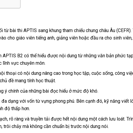
ổi từ bài thi APTIS sang khung tham chiếu chung châu Âu (CEFR). 
 cho giáo viên tiếng anh, giảng viên hoặc đầu ra cho sinh viên,
h APTIS B2 có thể hiểu được nội dung từ những văn bản phức tạp
c lĩnh vực chuyên môn.
ội thoại có nội dung nâng cao trong học tập, cuộc sống, công vi
 chủ đề mang tính học thuật.
g ý chính của những bài đọc hiểu ở mức độ khó.
 đa dạng với vốn từ vựng phong phú. Bên cạnh đó, kỹ năng viết lờ
nh độ thấp hơn.
ch, rõ ràng và truyền tải được hết nội dung một cách lưu loát. Trì
, trôi chảy mà không cần chuẩn bị trước nội dung nói.