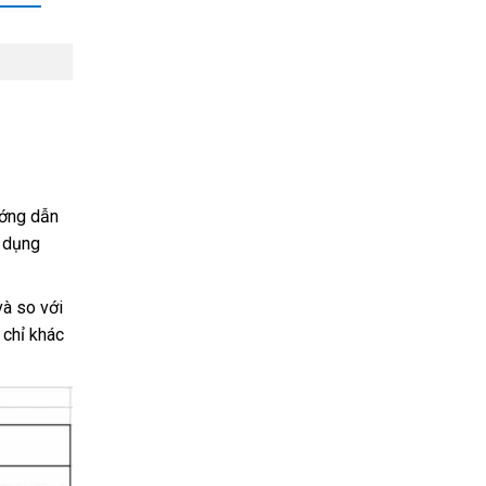
ướng dẫn
ử dụng
và so với
chỉ khác