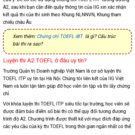
A2, sau khi bạn cần đến quầy thông tin của IIG xin xác nhận
kết quả thi của thí sinh theo Khung NLNNVN, Khung tham
chiếu châu Âu
Xem thêm:
Chứng chỉ TOEFL iBT
là gì? Cấu trúc
bài thi ra sao?
Luyện thi A2 TOEFL ở đâu uy tín?
Trường Quản trị Doanh nghiệp Việt Nam là cơ sở luyện thi
TOEFL ITP uy tín tại Hà Nội. Chúng tôi liên kết của IIG Việt
Nam và luôn tận tâm giúp đỡ học viên ôn tập và thi lấy chứng
chỉ.
Với khóa luyện thi TOEFL ITP siêu tốc tại trường, học viên sẽ
được đảm bảo điểm số bài thi có thể quy đổi tương đương
trình độ A2. Chương trình được thiết kế với mục đích đáp ứng
các yêu cầu của kỳ thi TOEFL trong thời gian ngắn nhất có thể.