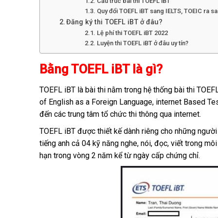
Cấu trúc bài thi TOEFL iBT
Quy đổi TOEFL iBT sang IELTS, TOEIC ra s
Đăng ký thi TOEFL iBT ở đâu?
Lệ phí thi TOEFL iBT 2022
Luyện thi TOEFL iBT ở đâu uy tín?
Bằng TOEFL iBT là gì?
TOEFL iBT là bài thi nằm trong hệ thống bài thi TO
of English as a Foreign Language, internet Based Test
đến các trung tâm tổ chức thi thông qua internet.
TOEFL iBT được thiết kế dành riêng cho những người
tiếng anh cả 04 kỹ năng nghe, nói, đọc, viết trong mô
hạn trong vòng 2 năm kể từ ngày cấp chứng chỉ.