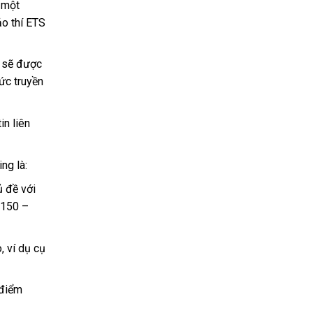
 một
ảo thí ETS
h sẽ được
ức truyền
in liên
ng là:
ủ đề với
 150 –
, ví dụ cụ
 điểm