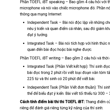
Phần TOEFL iBT speaking – Bao gồm 4 câu hỏi với thờ
microphone và nói vào chiếc microphone đó. Phần nói
thông qua mạng Internet
Independent Task – Bài nói độc lập về những chủ
nêu ý kiến và quan điểm cá nhân, sau đó giám khả
đạt ý tưởng.
Integrated Task – Bài nói tích hợp với hình thức n
quan đến bài đọc hoặc bài nghe được.
Phần TOEFL iBT writing – Bao gồm 2 câu hỏi và thời gi
Integrated Task (Phần Viết kết hợp): Thí sinh đọ
bài đọc trong 2 phút rồi viết loại đoạn văn tóm t
225 từ và thí sinh có 20 phút để viết bài.
Independent Task (Phần Viết đơn thuần): Thí sinh 
thể để biểu đạt ý kiến. Bài viết tối thiểu từ 300 –
Cách tính điểm bài thi thi TOEFL iBT:
Thang điểm củ
riêng để đánh giá riêng từng kỹ năng của thí sinh: