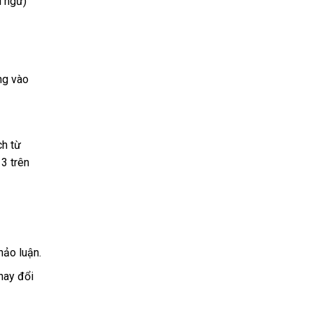
i ngữ)
ung vào
ch từ
 3 trên
hảo luận.
hay đổi