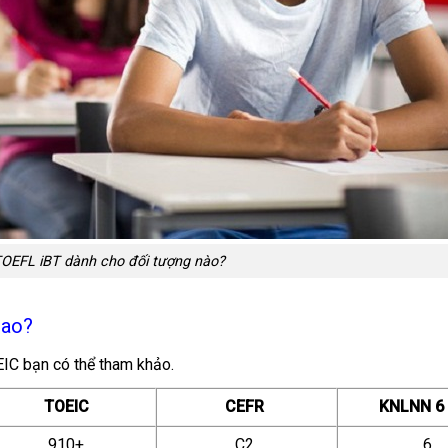
OEFL iBT dành cho đối tượng nào?
sao?
IC bạn có thể tham khảo.
TOEIC
CEFR
KNLNN 6
910+
C2
6