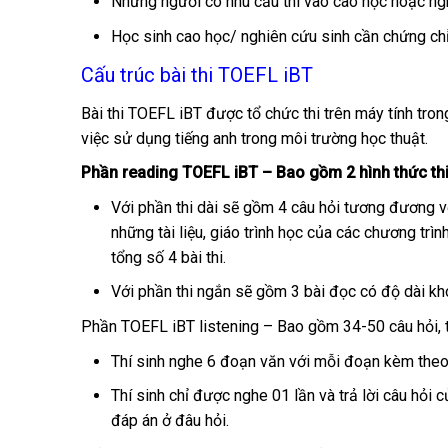
Những người có nhu cầu thi vào cao học hoặc ngh
Học sinh cao học/ nghiên cứu sinh cần chứng chỉ
Cấu trúc bài thi TOEFL iBT
Bài thi TOEFL iBT được tổ chức thi trên máy tính trong
việc sử dụng tiếng anh trong môi trường học thuật.
Phần reading TOEFL iBT – Bao gồm 2 hình thức th
Với phần thi dài sẽ gồm 4 câu hỏi tương đương với
những tài liệu, giáo trình học của các chương trìn
tổng số 4 bài thi.
Với phần thi ngắn sẽ gồm 3 bài đọc có độ dài kh
Phần TOEFL iBT listening – Bao gồm 34-50 câu hỏi, th
Thí sinh nghe 6 đoạn văn với mỗi đoạn kèm theo 
Thí sinh chỉ được nghe 01 lần và trả lời câu hỏi 
đáp án ở đâu hỏi.