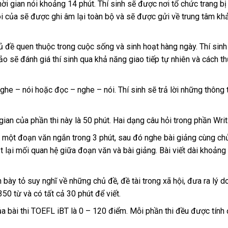
i gian nói khoảng 14 phút. Thí sinh sẽ được nơi tổ chức trang bị
 của sẽ được ghi âm lại toàn bộ và sẽ được gửi về trung tâm kh
 đề quen thuộc trong cuộc sống và sinh hoạt hàng ngày. Thí sin
o sẽ đánh giá thí sinh qua khả năng giao tiếp tự nhiên và cách th
ghe – nói hoặc đọc – nghe – nói. Thí sinh sẽ trả lời những thông t
an của phần thi này là 50 phút. Hai dạng câu hỏi trong phần Writi
c một đoạn văn ngắn trong 3 phút, sau đó nghe bài giảng cùng ch
ắt lại mối quan hệ giữa đoạn văn và bài giảng. Bài viết dài khoảng
bày tỏ suy nghĩ về những chủ đề, đề tài trong xã hội, đưa ra lý do
 350 từ và có tất cả 30 phút để viết.
a bài thi TOEFL iBT là 0 – 120 điểm. Mỗi phần thi đều được tính