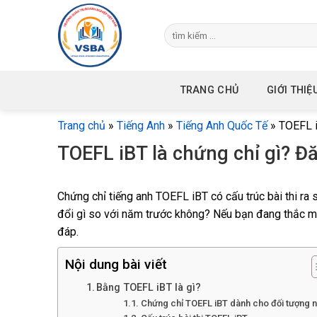
Skip
to
content
TRANG CHỦ
GIỚI THIỆ
Trang chủ
»
Tiếng Anh
»
Tiếng Anh Quốc Tế
»
TOEFL i
TOEFL iBT là chứng chỉ gì? Đă
Chứng chỉ tiếng anh TOEFL iBT có cấu trúc bài thi ra
đổi gì so với năm trước không? Nếu bạn đang thắc mắc
đáp.
Nội dung bài viết
Bằng TOEFL iBT là gì?
Chứng chỉ TOEFL iBT dành cho đối tượng 