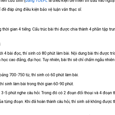
iên cứu sinh (
bằng TOEFL
là điều kiện để miễn thi đầu vào ngoạ
 đề đáp ứng điều kiện bảo vệ luận văn thạc sĩ.
 thời gian 4 tiếng. Cấu trúc bài thi được chia thành 4 phần tập tr
i
 4 bài đọc, thí sinh có 80 phút làm bài. Nội dung bài thi được trí
h học cao đẳng, đại học. Tuy nhiên, bài thi sẽ chỉ chấm ngẫu nhiên
oảng 700-750 từ, thí sinh có 60 phút làm bài.
í sinh làm bài trong thời gian 60-90 phút.
3-5 phút nghe câu hỏi. Trong đó có 2 đoạn đối thoại và 4 đoạn t
của từng đoạn. Khi đã hoàn thành câu hỏi, thí sinh sẽ không được t