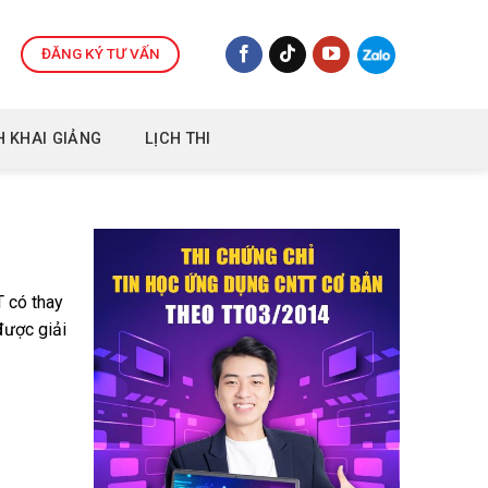
ĐĂNG KÝ TƯ VẤN
H KHAI GIẢNG
LỊCH THI
T có thay
được giải