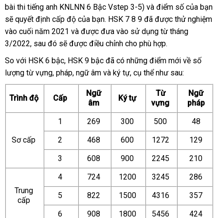
bài thi tiếng anh KNLNN 6 Bậc Vstep 3-5) và điểm số của bạn
sẽ quyết định cấp độ của bạn. HSK 7 8 9 đã được thử nghiệm
vào cuối năm 2021 và được đưa vào sử dụng từ tháng
3/2022, sau đó sẽ được điều chỉnh cho phù hợp.
So với HSK 6 bậc, HSK 9 bậc đã có những điểm mới về số
lượng từ vựng, pháp, ngữ âm và ký tự, cụ thể như sau:
Ngữ
Từ
Ngữ
Trình độ
Cấp
Ký tự
âm
vựng
pháp
1
269
300
500
48
Sơ cấp
2
468
600
1272
129
3
608
900
2245
210
4
724
1200
3245
286
Trung
5
822
1500
4316
357
cấp
6
908
1800
5456
424