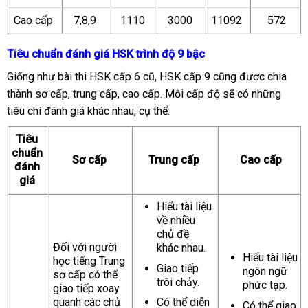
Cao cấp
7,8,9
1110
3000
11092
572
Tiêu chuẩn đánh giá HSK trình độ 9 bậc
Giống như bài thi HSK cấp 6 cũ, HSK cấp 9 cũng được chia
thành sơ cấp, trung cấp, cao cấp. Mỗi cấp độ sẽ có những
tiêu chí đánh giá khác nhau, cụ thể:
Tiêu
chuẩn
Sơ cấp
Trung cấp
Cao cấp
đánh
giá
Hiểu tài liệu
về nhiều
chủ đề
Đối với người
khác nhau.
Hiểu tài liệu
học tiếng Trung
Giao tiếp
ngôn ngữ
sơ cấp có thể
trôi chảy.
phức tạp.
giao tiếp xoay
quanh các chủ
Có thể diễn
Có thể giao