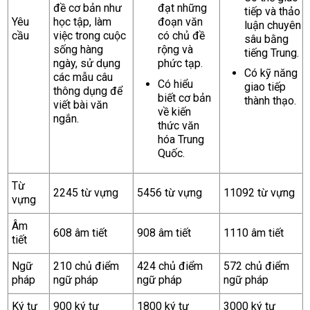
đề cơ bản như
đạt những
tiếp và thảo
Yêu
học tập, làm
đoạn văn
luận chuyên
cầu
việc trong cuộc
có chủ đề
sâu bằng
sống hàng
rộng và
tiếng Trung.
ngày, sử dụng
phức tạp.
Có kỹ năng
các mẫu câu
Có hiểu
giao tiếp
thông dụng để
biết cơ bản
thành thạo.
viết bài văn
về kiến ​​
ngắn.
thức văn
hóa Trung
Quốc.
Từ
2245 từ vựng
5456 từ vựng
11092 từ vựng
vựng
Âm
608 âm tiết
908 âm tiết
1110 âm tiết
tiết
Ngữ
210 chủ điểm
424 chủ điểm
572 chủ điểm
pháp
ngữ pháp
ngữ pháp
ngữ pháp
Ký tự
900 ký tự
1800 ký tự
3000 ký tự