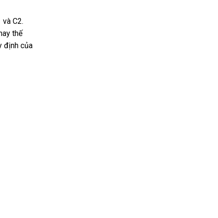
 và C2.
hay thế
y định của