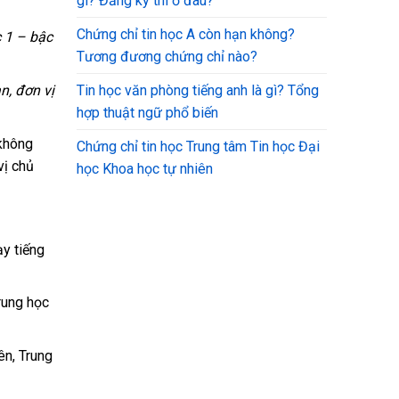
gì? Đăng ký thi ở đâu?
Chứng chỉ tin học A còn hạn không?
 1 – bậc
Tương đương chứng chỉ nào?
, đơn vị
Tin học văn phòng tiếng anh là gì? Tổng
hợp thuật ngữ phổ biến
 không
Chứng chỉ tin học Trung tâm Tin học Đại
vị chủ
học Khoa học tự nhiên
y tiếng
rung học
ên, Trung