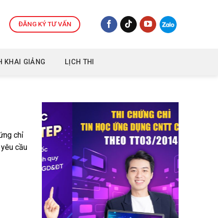
ĐĂNG KÝ TƯ VẤN
H KHAI GIẢNG
LỊCH THI
ứng chỉ
i yêu cầu