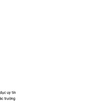
ục uy tín
ác trường