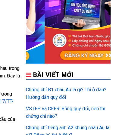
nhau trong
BÀI VIẾT MỚI
am. Đây là
Chứng chỉ B1 châu Âu là gì? Thi ở đâu?
(Tương
Hướng dẫn quy đổi
17/TT-
VSTEP và CEFR: Bảng quy đổi, nên thi
chứng chỉ nào?
 cầu của
Chứng chỉ tiếng anh A2 khung châu Âu là