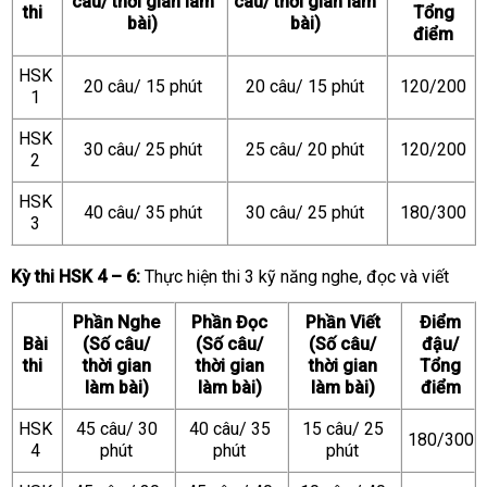
câu/ thời gian làm
câu/ thời gian làm
thi
Tổng
bài)
bài)
điểm
HSK
20 câu/ 15 phút
20 câu/ 15 phút
120/200
1
HSK
30 câu/ 25 phút
25 câu/ 20 phút
120/200
2
HSK
40 câu/ 35 phút
30 câu/ 25 phút
180/300
3
Kỳ thi HSK 4 – 6:
Thực hiện thi 3 kỹ năng nghe, đọc và viết
Phần Nghe
Phần Đọc
Phần Viết
Điểm
Bài
(Số câu/
(Số câu/
(Số câu/
đậu/
thi
thời gian
thời gian
thời gian
Tổng
làm bài)
làm bài)
làm bài)
điểm
HSK
45 câu/ 30
40 câu/ 35
15 câu/ 25
180/300
4
phút
phút
phút