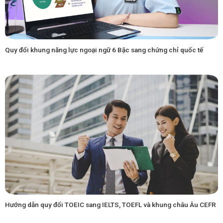
Quy đổi khung năng lực ngoại ngữ 6 Bậc sang chứng chỉ quốc tế
Hướng dẫn quy đổi TOEIC sang IELTS, TOEFL và khung châu Âu CEFR