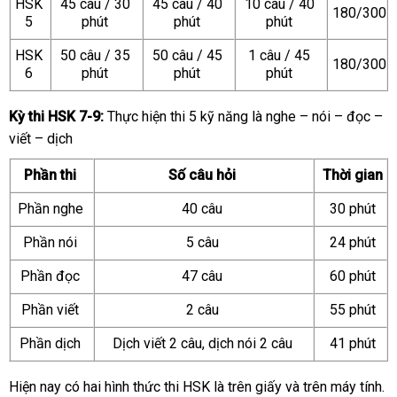
HSK
45 câu / 30
45 câu / 40
10 câu / 40
180/300
5
phút
phút
phút
HSK
50 câu / 35
50 câu / 45
1 câu / 45
180/300
6
phút
phút
phút
Kỳ thi HSK 7-9:
Thực hiện thi 5 kỹ năng là nghe – nói – đọc –
viết – dịch
Phần thi
Số câu hỏi
Thời gian
Phần nghe
40 câu
30 phút
Phần nói
5 câu
24 phút
Phần đọc
47 câu
60 phút
Phần viết
2 câu
55 phút
Phần dịch
Dịch viết 2 câu, dịch nói 2 câu
41 phút
Hiện nay có hai hình thức thi HSK là trên giấy và trên máy tính.