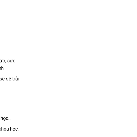
ức, sức
nh.
ẽ sẽ trải
a học…
khoa học,