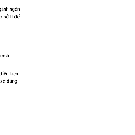
ngành ngôn
ơ sở II để
trách
điều kiện
ồ sơ đúng