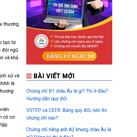
i thương.
o tạo từ
ó đội ngũ
ôn và khả
BÀI VIẾT MỚI
ịch sử và
hính là
 thương
Chứng chỉ B1 châu Âu là gì? Thi ở đâu?
Hướng dẫn quy đổi
 viên
VSTEP và CEFR: Bảng quy đổi, nên thi
m có cơ
chứng chỉ nào?
tập.
Chứng chỉ tiếng anh A2 khung châu Âu là