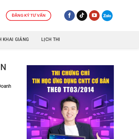
ĐĂNG KÝ TƯ VẤN
H KHAI GIẢNG
LỊCH THI
HN
Doanh