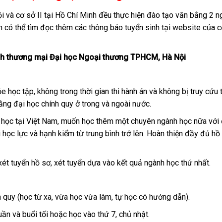
ội và cơ sở II tại Hồ Chí Minh đều thực hiện đào tạo văn bằng 2 
 có thể tìm đọc thêm các thông báo tuyển sinh tại website của c
nh thương mại Đại học Ngoại thương TPHCM, Hà Nội
học tập, không trong thời gian thi hành án và không bị truy cứu 
ằng đại học chính quy ở trong và ngoài nước.
i học tại Việt Nam, muốn học thêm một chuyên ngành học nữa với 
i học lực và hạnh kiểm từ trung bình trở lên. Hoàn thiện đầy đủ h
xét tuyển hồ sơ, xét tuyển dựa vào kết quả ngành học thứ nhất.
 quy (học từ xa, vừa học vừa làm, tự học có hướng dẫn).
uần và buổi tối hoặc học vào thứ 7, chủ nhật.