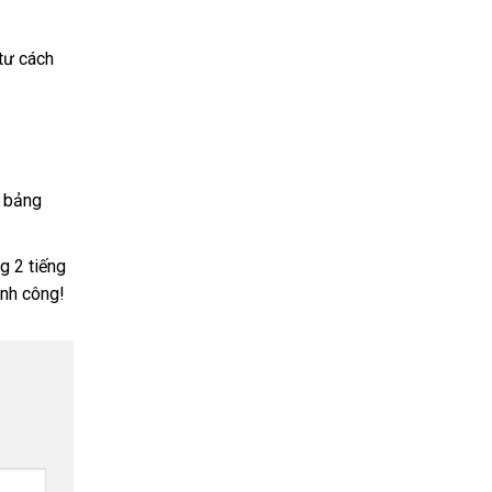
tư cách
g bảng
g 2 tiếng
ành công!