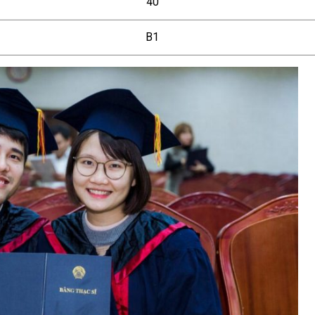
40
B1