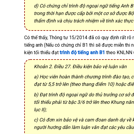
d) Có chứng chỉ trình độ ngoại ngữ tiếng Anh 
trong thời hạn được cấp bởi một cơ sở được B
thẩm định và chịu trách nhiệm về tính xác thực
Có thể thấy, Thông tư 15/2014 đã có quy định rất rõ 
tiếng anh (Nếu có chứng chỉ B1 thì sẽ được miễn thi n
kiện tối thiểu đạt
trình độ tiếng anh B1
theo KNLNN 6
Khoản 2. Điều 27. Điều kiện bảo vệ luận văn
a) Học viên hoàn thành chương trình đào tạo, 
đạt từ 5,5 trở lên (theo thang điểm 10) hoặc đi
b) Đạt trình độ ngoại ngữ do thủ trưởng cơ sở
tối thiểu phải từ bậc 3/6 trở lên theo Khung 
lục II);
c) Có đơn xin bảo vệ và cam đoan danh dự về kế
người hướng dẫn làm luận văn đạt các yêu cầu 