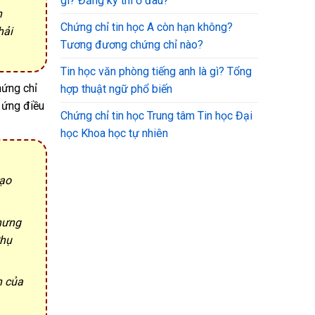
gì? Đăng ký thi ở đâu?
n
Chứng chỉ tin học A còn hạn không?
hải
Tương đương chứng chỉ nào?
Tin học văn phòng tiếng anh là gì? Tổng
hứng chỉ
hợp thuật ngữ phổ biến
p ứng điều
Chứng chỉ tin học Trung tâm Tin học Đại
học Khoa học tự nhiên
tạo
nhưng
Phụ
n của