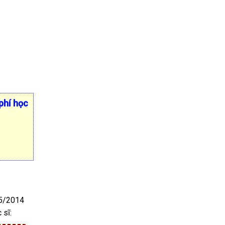
phí học
15/2014
 sĩ: