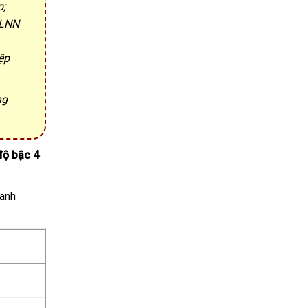
p;
NLNN
ệp
ng
độ bậc 4
 anh