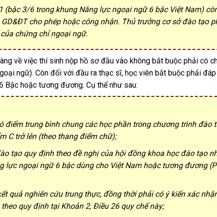
B1 (bậc 3/6 trong khung Năng lực ngoại ngữ 6 bậc Việt Nam) cò
ộ GD&ĐT cho phép hoặc công nhận. Thủ trưởng cơ sở đào tạo p
 của chứng chỉ ngoại ngữ.
ràng về việc thí sinh nộp hồ sơ đầu vào không bắt buộc phải có c
goại ngữ). Còn đối với đầu ra thạc sĩ, học viên bắt buộc phải đá
 Bậc hoặc tương đương. Cụ thể như sau:
có điểm trung bình chung các học phần trong chương trình đào 
ểm C trở lên (theo thang điểm chữ);
 đào tạo quy định theo đề nghị của hội đồng khoa học đào tạo 
năng lực ngoại ngữ 6 bậc dùng cho Việt Nam hoặc tương đương (
t quả nghiên cứu trung thực, đồng thời phải có ý kiến xác nhậ
theo quy định tại Khoản 2, Điều 26 quy chế này;