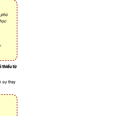
 phù
 học
y
 thiểu từ
ó sự thay