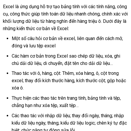
Excel là ứng dụng hỗ trợ tạo bảng tính với các tính năng, công
cụ, công thức giúp tính toán dữ liệu nhanh chóng, chính xác với
khối lượng dữ liệu từ hàng nghìn đến hàng triệu ô. Dưới đây là
những kiến ​​thức cơ bản về Excel:
Một số câu hỏi cơ bản về excel, liên quan đến cách mở,
đóng và lưu tệp excel
Các hàm cơ bản trong Excel sao chép dữ liệu, xóa, ghi
chú dải dữ liệu, di chuyển, đặt tên cho dải dữ liệu…
Thao tác với ô, hàng, cột: Thêm, xóa hàng, ô, cột trong
excel; thay đổi kích thước hàng, kích thước cột; gộp hoặc
xóa ô.
Thực hiện các thao tác trên trang tính, bảng tính và tệp,
chẳng hạn như xóa tệp, xuất tệp…
Các thao tác với nhập dữ liệu; thay đổi ngày, tháng; nhập
kiểu dữ liệu ngày, tháng; kiểu dữ liệu logic; chèn ký tự đặc
biệt; chức năng tự động sửa lỗi…