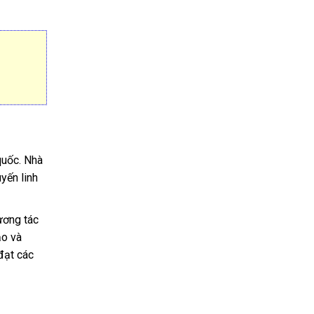
quốc. Nhà
yến linh
ương tác
ạo và
đạt các