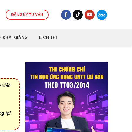
ĐĂNG KÝ TƯ VẤN
H KHAI GIẢNG
LỊCH THI
 viên
g tại