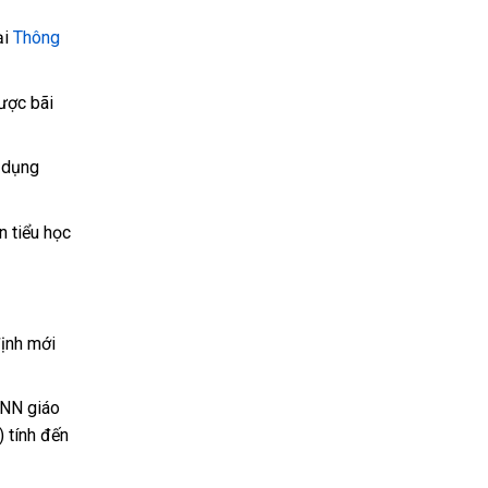
ại
Thông
ược bãi
 dụng
n tiểu học
ịnh mới
DNN giáo
 tính đến