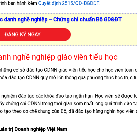
rình ban hành kèm
Quyết định 2515/QĐ-BGDĐT
.
ức danh nghề nghiệp – Chứng chỉ chuẩn Bộ GD&ĐT
ĐĂNG KÝ NGAY
anh nghề nghiệp giáo viên tiểu học
những cơ sở đào tạo CDNN giáo viên tiểu học cho học viên toàn 
 khóa đào tạo CDNN quy mô lớn thông qua phương thức học trực tu
h nghiệm đào tạo các khóa đào tạo ngắn hạn. Học viên sẽ được t
à lấy chứng chỉ CDNN trong thời gian sớm nhất. ong quá trình đào t
ào tạo theo cơ chế chung của Bộ, đã đào tạo hàng nghìn học viên 
ản trị Doanh nghiệp Việt Nam