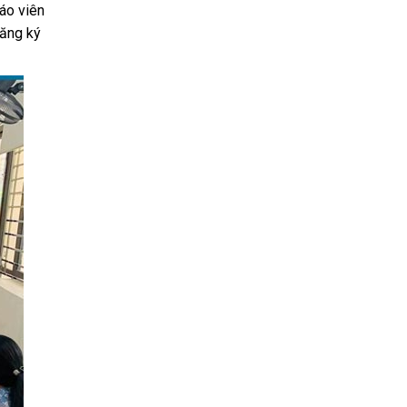
áo viên
đăng ký